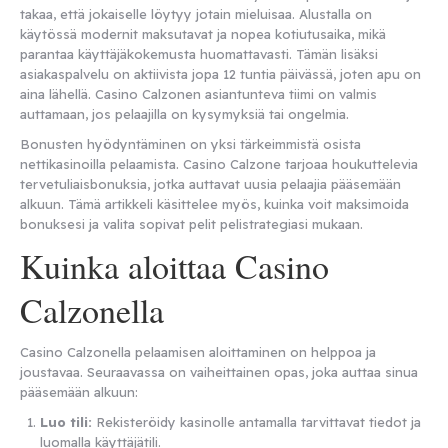
takaa, että jokaiselle löytyy jotain mieluisaa. Alustalla on
käytössä modernit maksutavat ja nopea kotiutusaika, mikä
parantaa käyttäjäkokemusta huomattavasti. Tämän lisäksi
asiakaspalvelu on aktiivista jopa 12 tuntia päivässä, joten apu on
aina lähellä. Casino Calzonen asiantunteva tiimi on valmis
auttamaan, jos pelaajilla on kysymyksiä tai ongelmia.
Bonusten hyödyntäminen on yksi tärkeimmistä osista
nettikasinoilla pelaamista. Casino Calzone tarjoaa houkuttelevia
tervetuliaisbonuksia, jotka auttavat uusia pelaajia pääsemään
alkuun. Tämä artikkeli käsittelee myös, kuinka voit maksimoida
bonuksesi ja valita sopivat pelit pelistrategiasi mukaan.
Kuinka aloittaa Casino
Calzonella
Casino Calzonella pelaamisen aloittaminen on helppoa ja
joustavaa. Seuraavassa on vaiheittainen opas, joka auttaa sinua
pääsemään alkuun:
Luo tili:
Rekisteröidy kasinolle antamalla tarvittavat tiedot ja
luomalla käyttäjätili.