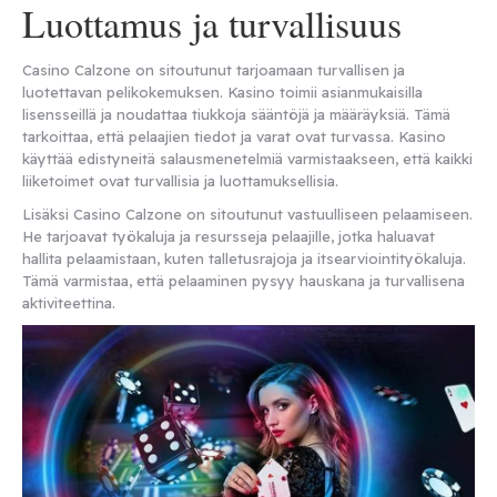
Luottamus ja turvallisuus
Casino Calzone on sitoutunut tarjoamaan turvallisen ja
luotettavan pelikokemuksen. Kasino toimii asianmukaisilla
lisensseillä ja noudattaa tiukkoja sääntöjä ja määräyksiä. Tämä
tarkoittaa, että pelaajien tiedot ja varat ovat turvassa. Kasino
käyttää edistyneitä salausmenetelmiä varmistaakseen, että kaikki
liiketoimet ovat turvallisia ja luottamuksellisia.
Lisäksi Casino Calzone on sitoutunut vastuulliseen pelaamiseen.
He tarjoavat työkaluja ja resursseja pelaajille, jotka haluavat
hallita pelaamistaan, kuten talletusrajoja ja itsearviointityökaluja.
Tämä varmistaa, että pelaaminen pysyy hauskana ja turvallisena
aktiviteettina.