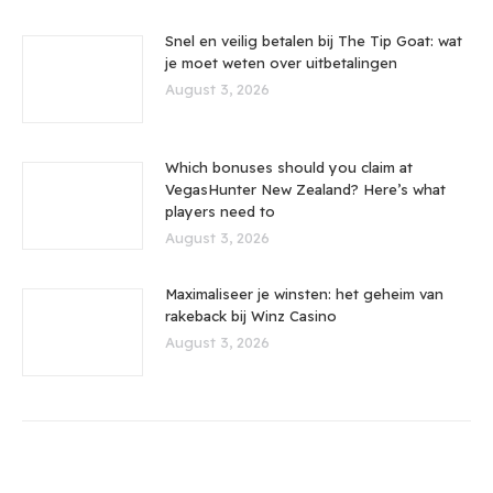
Snel en veilig betalen bij The Tip Goat: wat
je moet weten over uitbetalingen
August 3, 2026
Which bonuses should you claim at
VegasHunter New Zealand? Here’s what
players need to
August 3, 2026
Maximaliseer je winsten: het geheim van
rakeback bij Winz Casino
August 3, 2026