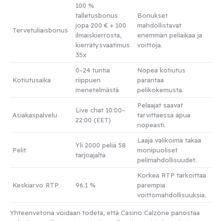
100 %
talletusbonus
Bonukset
jopa 200 € + 100
mahdollistavat
Tervetuliaisbonus
ilmaiskierrosta,
enemmän peliaikaa ja
kierrätysvaatimus
voittoja.
35x
0–24 tuntia
Nopea kotiutus
Kotiutusaika
riippuen
parantaa
menetelmästä
pelikokemusta.
Pelaajat saavat
Live chat 10:00–
Asiakaspalvelu
tarvittaessa apua
22:00 (EET)
nopeasti.
Laaja valikoima takaa
Yli 2000 peliä 58
Pelit
monipuoliset
tarjoajalta
pelimahdollisuudet.
Korkea RTP tarkoittaa
Keskiarvo RTP
96.1 %
parempia
voittomahdollisuuksia.
Yhteenvetona voidaan todeta, että Casino Calzone panostaa