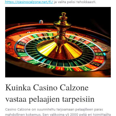
https://casinocalzone.net/fi/
ja valita pelisi tehokkaasti.
Kuinka Casino Calzone
vastaa pelaajien tarpeisiin
Casino Calzone on suunniteltu tarjoamaan pelaajilleen paras
mahdollinen kokemus. Sen valikoima yli 2000 peliä eri toimittajilta