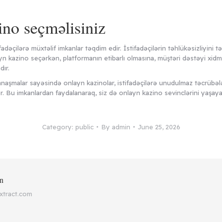
ino seçməlisiniz
fadəçilərə müxtəlif imkanlar təqdim edir. İstifadəçilərin təhlükəsizliyin
layn kazino seçərkən, platformanın etibarlı olmasına, müştəri dəstəyi xid
dır.
yanaşmalar sayəsində onlayn kazinolar, istifadəçilərə unudulmaz təcrübəl
. Bu imkanlardan faydalanaraq, siz də onlayn kazino sevinclərini yaşaya 
Category:
public
By
admin
June 25, 2026
n
extract.com