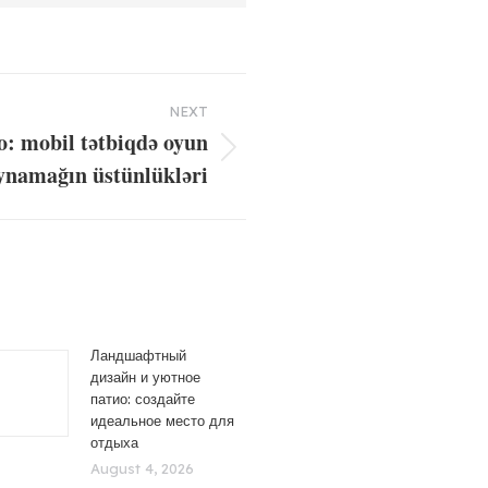
NEXT
o: mobil tətbiqdə oyun
ynamağın üstünlükləri
Ландшафтный
дизайн и уютное
патио: создайте
идеальное место для
отдыха
August 4, 2026