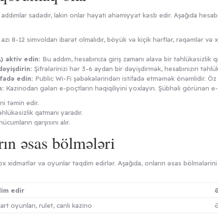
addımlar sadədir, lakin onlar həyati əhəmiyyət kəsb edir. Aşağıda hesab
azı 8-12 simvoldan ibarət olmalıdır, böyük və kiçik hərflər, rəqəmlər və xü
) aktiv edin:
Bu addım, hesabınıza giriş zamanı əlavə bir təhlükəsizlik q
əyişdirin:
Şifrələrinizi hər 3-6 aydan bir dəyişdirmək, hesabınızın təhlükəs
ifadə edin:
Public Wi-Fi şəbəkələrindən istifadə etməmək önəmlidir. Öz 
n:
Kazinodan gələn e-poçtların həqiqiliyini yoxlayın. Şübhəli görünən e-
ni təmin edir.
əhlükəsizlik qatmanı yaradır.
cumların qarşısını alır.
ın əsas bölmələri
çox xidmətlər və oyunlar təqdim edirlər. Aşağıda, onların əsas bölmələrini
im edir
Ə
kart oyunları, rulet, canlı kazino
Ə