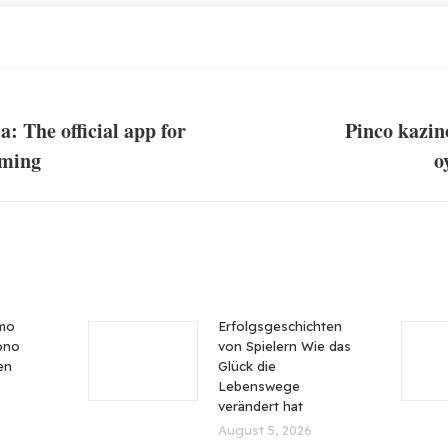
a: The official app for
Pinco kazin
Next
aming
o
post:
ómo
Erfolgsgeschichten
ono
von Spielern Wie das
en
Glück die
Lebenswege
verändert hat
August 5, 2026