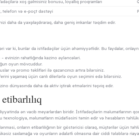
ifadəçilərə xoş gəlmisiniz bonusu, loyallıq proqramları
Q
t, telefon və e-poçt dəstəyi
P
zi daha da yaxşılaşdıraraq, daha geniş imkanlar təqdim edir.
ri var ki, bunlar da istifadəçilər üçün əhəmiyyətlidir. Bu faydalar, onlayn
 evinizin rahatlığında kazino əyləncələri.
yğun oyun mövcuddur.
lar və promo təklifləri ilə qazancınızı artıra bilərsiniz.
ferini yaşamaq üçün canlı dilerlərlə oyun seçimini edə bilərsiniz.
azino dünyasında daha da aktiv iştirak etmələrini təşviq edir.
etibarlılıq
aliyyətində ən vacib meyarlardan biridir. İstifadəçilərin məlumatlarının 
 Bu texnologiya, məlumatların müdafiəsini təmin edir və hesabların təhlükə
məsi, onların etibarlılığının bir göstəricisi olaraq, müştərilər üçün təhlü
ükəsiz saxlamağa və oyunların ədalətli olmasına dair ciddi tələblərə riayət