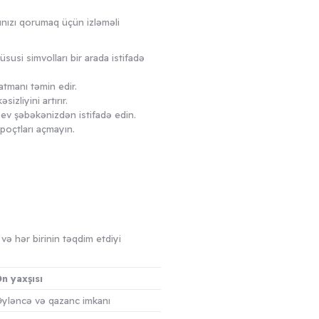
ınızı qorumaq üçün izləməli
susi simvolları bir arada istifadə
atmanı təmin edir.
izliyini artırır.
ev şəbəkənizdən istifadə edin.
poçtları açmayın.
 və hər birinin təqdim etdiyi
n yaxşısı
yləncə və qazanc imkanı