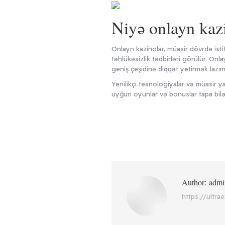
Niyə onlayn kaz
Onlayn kazinolar, müasir dövrdə isti
təhlükəsizlik tədbirləri görülür. On
geniş çeşidinə diqqət yetirmək lazım
Yenilikçi texnologiyalar və müasir 
uyğun oyunlar və bonuslar tapa bilər
Author:
admi
https://ultra