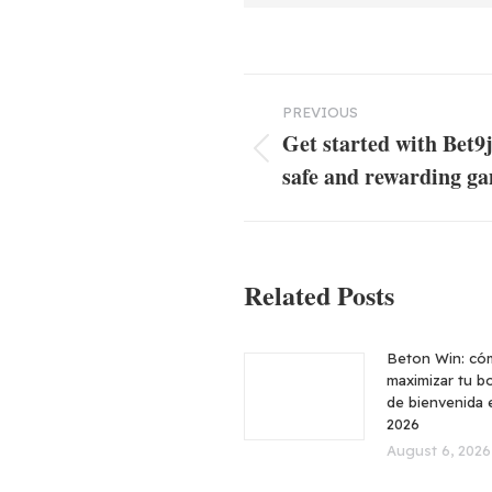
Post
PREVIOUS
navigation
Get started with Bet9j
Previous
safe and rewarding g
post:
Related Posts
Beton Win: c
maximizar tu b
de bienvenida 
2026
August 6, 2026