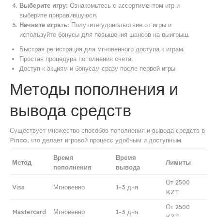
Выберите игру:
Ознакомьтесь с ассортиментом игр и
выберите понравившуюся.
Начните играть:
Получите удовольствие от игры и
используйте бонусы для повышения шансов на выигрыш.
Быстрая регистрация для мгновенного доступа к играм.
Простая процедура пополнения счета.
Доступ к акциям и бонусам сразу после первой игры.
Методы пополнения и
вывода средств
Существует множество способов пополнения и вывода средств в
Pinco, что делает игровой процесс удобным и доступным.
Время
Время
Метод
Лимиты
пополнения
вывода
От 2500
Visa
Мгновенно
1-3 дня
KZT
От 2500
Mastercard
Мгновенно
1-3 дня
KZT