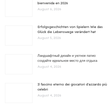
bienvenida en 2026
August 6, 2026
Erfolgsgeschichten von Spielern Wie das
Glück die Lebenswege verändert hat
August 5, 2026
Ландшафтный дизайн и уютное патио:
создайте идеальное место для отдыха
August 4, 2026
Il fascino eterno dei giocatori d'azzardo più
celebri
August 4, 2026