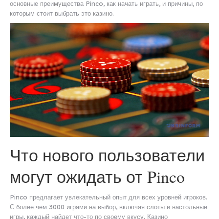
основные преимущества Pinco, как начать играть, и причины, по
которым стоит выбрать это казино.
Что нового пользователи
могут ожидать от Pinco
Pinco предлагает увлекательный опыт для всех уровней игроков.
С более чем 3000 играми на выбор, включая слоты и настольные
игры, каждый найдет что-то по своему вкусу. Казино