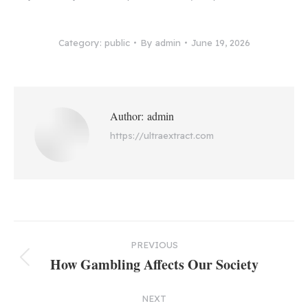
Category:
public
By
admin
June 19, 2026
Author:
admin
https://ultraextract.com
Post
PREVIOUS
navigation
How Gambling Affects Our Society
Previous
post:
NEXT