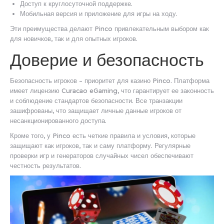
Доступ к круглосуточной поддержке.
Мобильная версия и приложение для игры на ходу.
Эти преимущества делают Pinco привлекательным выбором как
для новичков, так и для опытных игроков.
Доверие и безопасность
Безопасность игроков – приоритет для казино Pinco. Платформа
имеет лицензию Curacao eGaming, что гарантирует ее законность
и соблюдение стандартов безопасности. Все транзакции
зашифрованы, что защищает личные данные игроков от
несанкционированного доступа.
Кроме того, у Pinco есть четкие правила и условия, которые
защищают как игроков, так и саму платформу. Регулярные
проверки игр и генераторов случайных чисел обеспечивают
честность результатов.