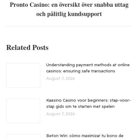
Pronto Casino: en översikt över snabba uttag
Next
och pålitlig kundsupport
post:
Related Posts
Understanding payment methods at online
casinos: ensuring safe transactions
August 7, 2026
Kaasino Casino voor beginners: stap-voor-
stap gids om te starten met spelen
August 7, 2026
Beton Win: cómo maximizar tu bono de