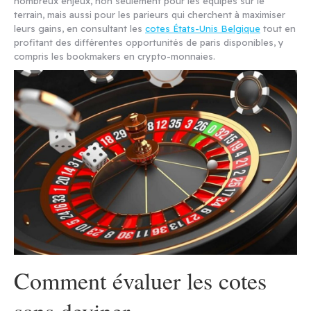
nombreux enjeux, non seulement pour les équipes sur le
terrain, mais aussi pour les parieurs qui cherchent à maximiser
leurs gains, en consultant les
cotes États-Unis Belgique
tout en
profitant des différentes opportunités de paris disponibles, y
compris les bookmakers en crypto-monnaies.
Comment évaluer les cotes
sans deviner