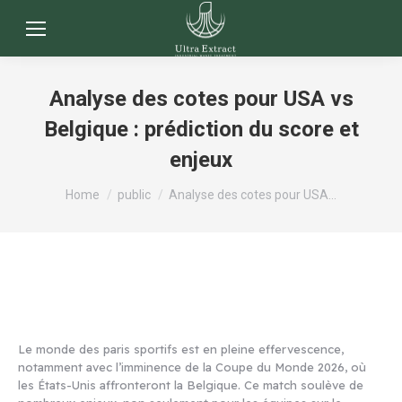
Analyse des cotes pour USA vs
Belgique : prédiction du score et
enjeux
You are here:
Home
public
Analyse des cotes pour USA…
Le monde des paris sportifs est en pleine effervescence,
notamment avec l’imminence de la Coupe du Monde 2026, où
les États-Unis affronteront la Belgique. Ce match soulève de