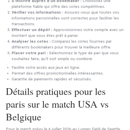
S’inscrire auprès d’un bookmaker :
Choisissez une
plateforme fiable qui offre des cotes compétitives.
Vérifier vos informations :
Assurez-vous que toutes vos
informations personnelles sont correctes pour faciliter les
transactions.
Effectuer un dépôt :
Approvisionnez votre compte avec un
montant que vous êtes prêt à parier.
Analyser les cotes :
Comparez les cotes fournies par
différents bookmakers pour trouver la meilleure offre.
Placer votre pari :
Sélectionnez le type de pari que vous
souhaitez faire, qu’il soit simple ou combiné.
Facilite votre accès aux jeux en ligne.
Permet des offres promotionnelles intéressantes.
Garantie de paiements rapides et sécurisés.
Détails pratiques pour les
paris sur le match USA vs
Belgique
Pour le match prévu le 6 juillet 2026 au Lumen Field de Seattle,