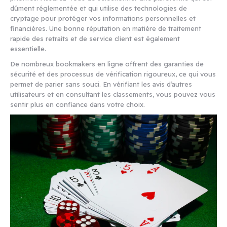
dûment réglementée et qui utilise des technologies de
cryptage pour protéger vos informations personnelles et
financières. Une bonne réputation en matière de traitement
rapide des retraits et de service client est également
essentielle.
De nombreux bookmakers en ligne offrent des garanties de
sécurité et des processus de vérification rigoureux, ce qui vous
permet de parier sans souci. En vérifiant les avis d’autres
utilisateurs et en consultant les classements, vous pouvez vous
sentir plus en confiance dans votre choix.