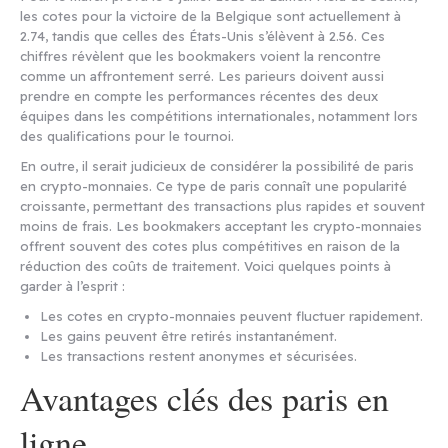
les cotes pour la victoire de la Belgique sont actuellement à
2.74, tandis que celles des États-Unis s’élèvent à 2.56. Ces
chiffres révèlent que les bookmakers voient la rencontre
comme un affrontement serré. Les parieurs doivent aussi
prendre en compte les performances récentes des deux
équipes dans les compétitions internationales, notamment lors
des qualifications pour le tournoi.
En outre, il serait judicieux de considérer la possibilité de paris
en crypto-monnaies. Ce type de paris connaît une popularité
croissante, permettant des transactions plus rapides et souvent
moins de frais. Les bookmakers acceptant les crypto-monnaies
offrent souvent des cotes plus compétitives en raison de la
réduction des coûts de traitement. Voici quelques points à
garder à l’esprit :
Les cotes en crypto-monnaies peuvent fluctuer rapidement.
Les gains peuvent être retirés instantanément.
Les transactions restent anonymes et sécurisées.
Avantages clés des paris en
ligne