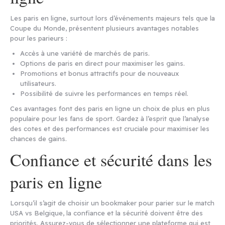
Les paris en ligne, surtout lors d’événements majeurs tels que la
Coupe du Monde, présentent plusieurs avantages notables
pour les parieurs :
Accès à une variété de marchés de paris.
Options de paris en direct pour maximiser les gains.
Promotions et bonus attractifs pour de nouveaux
utilisateurs.
Possibilité de suivre les performances en temps réel.
Ces avantages font des paris en ligne un choix de plus en plus
populaire pour les fans de sport. Gardez à l’esprit que l’analyse
des cotes et des performances est cruciale pour maximiser les
chances de gains.
Confiance et sécurité dans les
paris en ligne
Lorsqu’il s’agit de choisir un bookmaker pour parier sur le match
USA vs Belgique, la confiance et la sécurité doivent être des
priorités. Assurez-vous de sélectionner une plateforme qui est