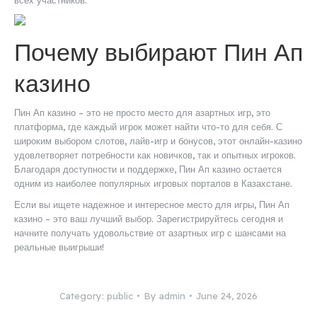
всех участников.
Почему выбирают Пин Ап
казино
Пин Ап казино – это не просто место для азартных игр, это
платформа, где каждый игрок может найти что-то для себя. С
широким выбором слотов, лайв-игр и бонусов, этот онлайн-казино
удовлетворяет потребности как новичков, так и опытных игроков.
Благодаря доступности и поддержке, Пин Ап казино остается
одним из наиболее популярных игровых порталов в Казахстане.
Если вы ищете надежное и интересное место для игры, Пин Ап
казино – это ваш лучший выбор. Зарегистрируйтесь сегодня и
начните получать удовольствие от азартных игр с шансами на
реальные выигрыши!
Category:
public
By
admin
June 24, 2026