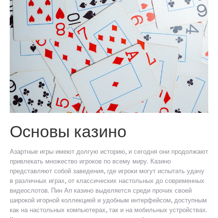
Основы казино
Азартные игры имеют долгую историю, и сегодня они продолжают
привлекать множество игроков по всему миру. Казино
представляют собой заведения, где игроки могут испытать удачу
в различных играх, от классических настольных до современных
видеослотов. Пин Ап казино выделяется среди прочих своей
широкой игорной коллекцией и удобным интерфейсом, доступным
как на настольных компьютерах, так и на мобильных устройствах.