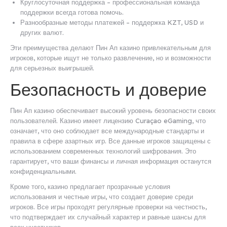
Круглосуточная поддержка – профессиональная команда
поддержки всегда готова помочь.
Разнообразные методы платежей – поддержка KZT, USD и
других валют.
Эти преимущества делают Пин Ап казино привлекательным для
игроков, которые ищут не только развлечение, но и возможности
для серьезных выигрышей.
Безопасность и доверие
Пин Ап казино обеспечивает высокий уровень безопасности своих
пользователей. Казино имеет лицензию Curaçao eGaming, что
означает, что оно соблюдает все международные стандарты и
правила в сфере азартных игр. Все данные игроков защищены с
использованием современных технологий шифрования. Это
гарантирует, что ваши финансы и личная информация останутся
конфиденциальными.
Кроме того, казино предлагает прозрачные условия
использования и честные игры, что создает доверие среди
игроков. Все игры проходят регулярные проверки на честность,
что подтверждает их случайный характер и равные шансы для